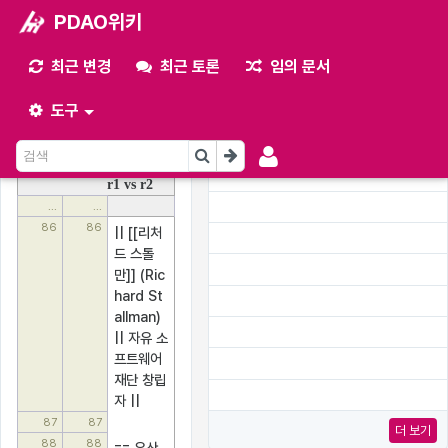
PDAO위키
최근 변경
최근 토론
임의 문서
최근 변경
사이퍼펑크
도구
(비교)
r1 vs r2
...
...
86
86
|| [[리처
드 스톨
만]] (Ric
hard St
allman) 
|| 자유 소
프트웨어 
재단 창립
자 ||
87
87
더 보기
88
88
== 유산