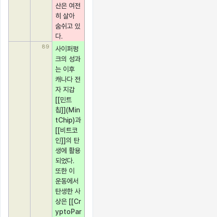
산은 여전
히 살아 
숨쉬고 있
다.
89
사이퍼펑
크의 성과
는 이후 
캐나다 전
자 지갑 
[[민트
칩]](Min
tChip)과 
[[비트코
인]]의 탄
생에 활용
되었다. 
또한 이 
운동에서 
탄생한 사
상은 [[Cr
yptoPar