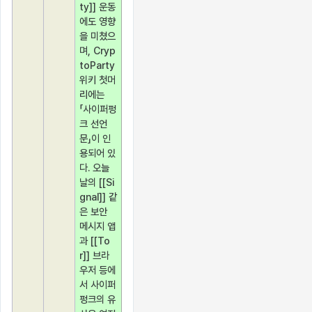
ty]] 운동
에도 영향
을 미쳤으
며, Cryp
toParty 
위키 첫머
리에는 
「사이퍼펑
크 선언
문」이 인
용되어 있
다. 오늘
날의 [[Si
gnal]]
같
은 보안 
메시지 앱
과 [[To
r]] 브라
우저 등에
서 사이퍼
펑크의 유