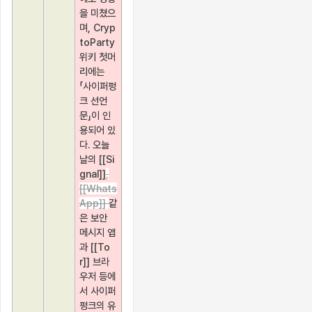
을 미쳤으
며, Cryp
toParty 
위키 첫머
리에는 
「사이퍼펑
크 선언
문」이 인
용되어 있
다. 오늘
날의 [[Si
gnal]]
,
[[Whats
App]] 
같
은 보안 
메시지 앱
과 [[To
r]] 브라
우저 등에
서 사이퍼
펑크의 유