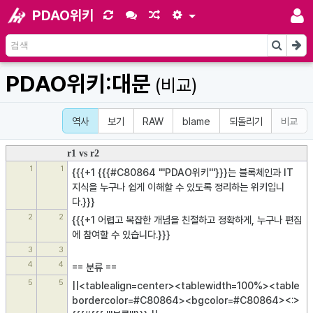
PDAO위키
PDAO위키:대문
(비교)
역사
보기
RAW
blame
되돌리기
비교
r1 vs r2
1
1
{{{+1 {{{#C80864 '''PDAO위키'''}}}는 블록체인과 IT 
지식을 누구나 쉽게 이해할 수 있도록 정리하는 위키입니
다.}}}
2
2
{{{+1 어렵고 복잡한 개념을 친절하고 정확하게, 누구나 편집
에 참여할 수 있습니다.}}}
3
3
4
4
== 분류 ==
5
5
||<tablealign=center><tablewidth=100%><table
bordercolor=#C80864><bgcolor=#C80864><:> 