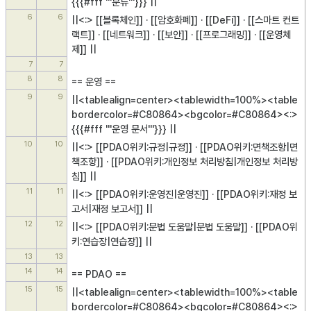
{{{#fff '''분류'''}}} ||
6
6
||<:> [[블록체인]] · [[암호화폐]] · [[DeFi]] · [[스마트 컨트
랙트]] · [[네트워크]] · [[보안]] · [[프로그래밍]] · [[운영체
제]] ||
7
7
8
8
== 운영 ==
9
9
||<tablealign=center><tablewidth=100%><table
bordercolor=#C80864><bgcolor=#C80864><:> 
{{{#fff '''운영 문서'''}}} ||
10
10
||<:> [[PDAO위키:규정|규정]] · [[PDAO위키:면책조항|면
책조항]] · [[PDAO위키:개인정보 처리방침|개인정보 처리방
침]] ||
11
11
||<:> [[PDAO위키:운영진|운영진]] · [[PDAO위키:재정 보
고서|재정 보고서]] ||
12
12
||<:> [[PDAO위키:문법 도움말|문법 도움말]] · [[PDAO위
키:연습장|연습장]] ||
13
13
14
14
== PDAO ==
15
15
||<tablealign=center><tablewidth=100%><table
bordercolor=#C80864><bgcolor=#C80864><:> 