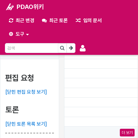
PDAO위키
최근 변경
최근 토론
임의 문서
최근 변경
분류:
파일/
도구
미분류
(토론
목록)
편집 요청
[닫힌 편집 요청 보기]
토론
[닫힌 토론 목록 보기]
더 보기