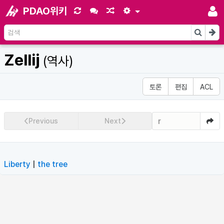
PDAO위키
Zellij
(역사)
토론
편집
ACL
r
Previous
Next
Liberty
|
the tree